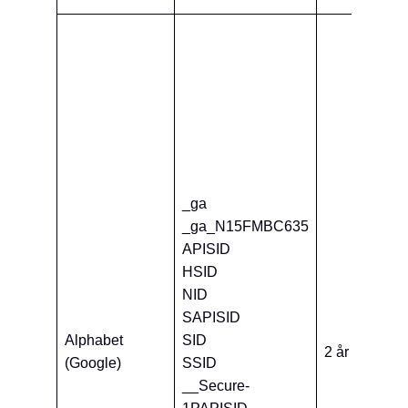
De
er
“G
An
væ
hj
we
me
_ga
hv
_ga_N15FMBC635
be
APISID
in
HSID
me
NID
we
SAPISID
De
Alphabet
SID
2 år
sp
(Google)
SSID
cen
__Secure-
in